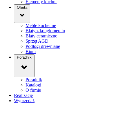
Elementy kuchni
Oferta
Meble kuchenne
Blaty z konglomeratu
Blaty ceramiczne
Sprzęt AGD
Podłogi drewniane
Biura
Poradnik
Poradnik
Katalogi
O firmie
Realizacje
Wyprzedaż