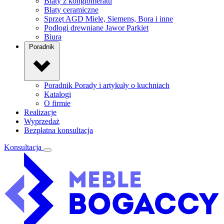
Blaty z konglomeratu
Blaty ceramiczne
Sprzęt AGD
Miele, Siemens, Bora i inne
Podłogi drewniane
Jawor Parkiet
Biura
Poradnik
Poradnik
Porady i artykuły o kuchniach
Katalogi
O firmie
Realizacje
Wyprzedaż
Bezpłatna konsultacja
Konsultacja