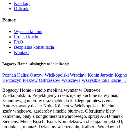
Katalogi
O firmie
Pomoc
Wycena kuchni
Projekt kuchni
FAQ
Bezpłatna konsultacja
Kontakt
Bogaccy Home - obsługiwane lokalizacje
Poznań
Kalisz
Ostrów Wielkopolski
Wrocław
Konin
Jarocin
Kępno
Krotoszyn
Pleszew
Ostrzeszów
Warszawa
Wszystkie lokalizacje →
Bogaccy Home - studio mebli na wymiar w Ostrowie
Wielkopolskim. Projektujemy i realizujemy kuchnie na wymiar,
zabudowy, garderoby oraz meble do każdego pomieszczenia.
Autoryzowany dealer Nolte Küchen w Wielkopolsce. Kuchnie,
szafy wnękowe, garderoby i meble biurowe. Oferujemy blaty
kamienne, blaty z konglomeratu kwarcowego, sprzęt AGD marek
Siemens, Miele, Bosch, Bora. Kompleksowa obsługa: projekt 3D,
produkcja, montaż. Działamy w Poznaniu, Kaliszu, Wrocławiu i