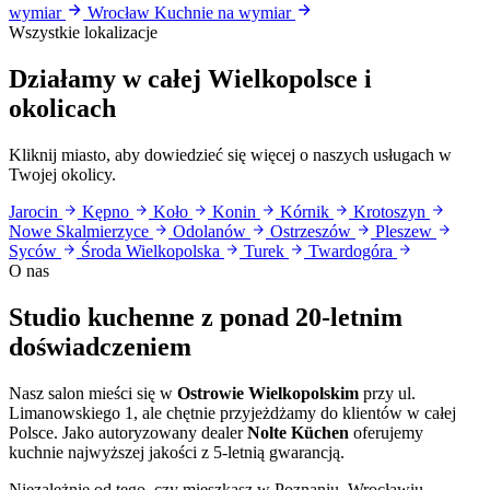
wymiar
Wrocław
Kuchnie na wymiar
Wszystkie lokalizacje
Działamy w całej Wielkopolsce i
okolicach
Kliknij miasto, aby dowiedzieć się więcej o naszych usługach w
Twojej okolicy.
Jarocin
Kępno
Koło
Konin
Kórnik
Krotoszyn
Nowe Skalmierzyce
Odolanów
Ostrzeszów
Pleszew
Syców
Środa Wielkopolska
Turek
Twardogóra
O nas
Studio kuchenne z ponad 20-letnim
doświadczeniem
Nasz salon mieści się w
Ostrowie Wielkopolskim
przy ul.
Limanowskiego 1, ale chętnie przyjeżdżamy do klientów w całej
Polsce. Jako autoryzowany dealer
Nolte Küchen
oferujemy
kuchnie najwyższej jakości z 5-letnią gwarancją.
Niezależnie od tego, czy mieszkasz w Poznaniu, Wrocławiu,