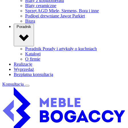
Blaty z konglomeratu
Blaty ceramiczne
Sprzęt AGD
Miele, Siemens, Bora i inne
Podłogi drewniane
Jawor Parkiet
Biura
Poradnik
Poradnik
Porady i artykuły o kuchniach
Katalogi
O firmie
Realizacje
Wyprzedaż
Bezpłatna konsultacja
Konsultacja