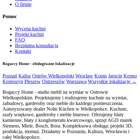
O firmie
Pomoc
Wycena kuchni
Projekt kuchni
FAQ
Bezpłatna konsultacja
Kontakt
Bogaccy Home - obsługiwane lokalizacje
Poznań
Kalisz
Ostrów Wielkopolski
Wrocław
Konin
Jarocin
Kępno
Krotoszyn
Pleszew
Ostrzeszów
Warszawa
Wszystkie lokalizacje →
Bogaccy Home - studio mebli na wymiar w Ostrowie
Wielkopolskim. Projektujemy i realizujemy kuchnie na wymiar,
zabudowy, garderoby oraz meble do każdego pomieszczenia.
Autoryzowany dealer Nolte Küchen w Wielkopolsce. Kuchnie,
szafy wnękowe, garderoby i meble biurowe. Oferujemy blaty
kamienne, blaty z konglomeratu kwarcowego, sprzęt AGD marek
Siemens, Miele, Bosch, Bora. Kompleksowa obsługa: projekt 3D,
produkcja, montaż. Działamy w Poznaniu, Kaliszu, Wrocławiu i
całej Wielkopolsce.