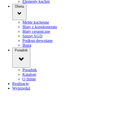
Elementy kuchni
Oferta
Meble kuchenne
Blaty z konglomeratu
Blaty ceramiczne
Sprzęt AGD
Podłogi drewniane
Biura
Poradnik
Poradnik
Katalogi
O firmie
Realizacje
Wyprzedaż