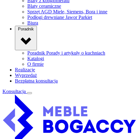
Blaty z konglomeratu
Blaty ceramiczne
Sprzęt AGD
Miele, Siemens, Bora i inne
Podłogi drewniane
Jawor Parkiet
Biura
Poradnik
Poradnik
Porady i artykuły o kuchniach
Katalogi
O firmie
Realizacje
Wyprzedaż
Bezpłatna konsultacja
Konsultacja