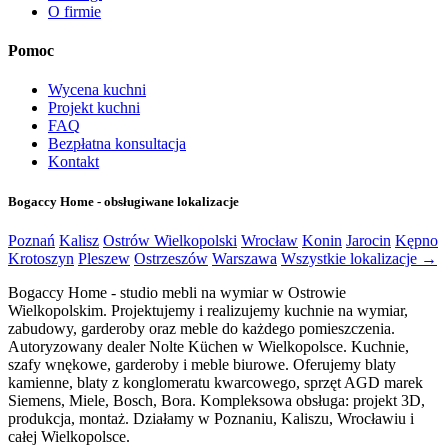
O firmie
Pomoc
Wycena kuchni
Projekt kuchni
FAQ
Bezpłatna konsultacja
Kontakt
Bogaccy Home - obsługiwane lokalizacje
Poznań
Kalisz
Ostrów Wielkopolski
Wrocław
Konin
Jarocin
Kępno
Krotoszyn
Pleszew
Ostrzeszów
Warszawa
Wszystkie lokalizacje →
Bogaccy Home - studio mebli na wymiar w Ostrowie
Wielkopolskim. Projektujemy i realizujemy kuchnie na wymiar,
zabudowy, garderoby oraz meble do każdego pomieszczenia.
Autoryzowany dealer Nolte Küchen w Wielkopolsce. Kuchnie,
szafy wnękowe, garderoby i meble biurowe. Oferujemy blaty
kamienne, blaty z konglomeratu kwarcowego, sprzęt AGD marek
Siemens, Miele, Bosch, Bora. Kompleksowa obsługa: projekt 3D,
produkcja, montaż. Działamy w Poznaniu, Kaliszu, Wrocławiu i
całej Wielkopolsce.