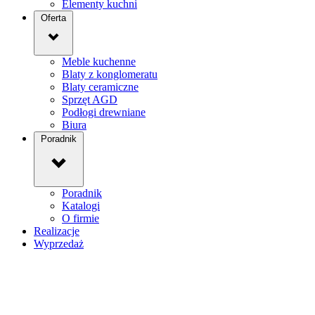
Elementy kuchni
Oferta
Meble kuchenne
Blaty z konglomeratu
Blaty ceramiczne
Sprzęt AGD
Podłogi drewniane
Biura
Poradnik
Poradnik
Katalogi
O firmie
Realizacje
Wyprzedaż