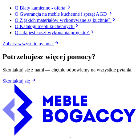
Q
Blaty kamienne - oferta
Q
Gwarancja na meble kuchenne i sprzęt AGD
Q
Z jakich materiałów wykonywane są kuchnie?
Q
Katalogi mebli kuchennych
Q
Jaki jest koszt wykonania projektu?
Zobacz wszystkie pytania
Potrzebujesz więcej pomocy?
Skontaktuj się z nami — chętnie odpowiemy na wszystkie pytania.
Skontaktuj się