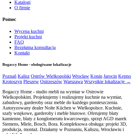
Katalogi
O firmie
Pomoc
Wycena kuchni
Projekt kuchni
FAQ
Bezpłatna konsultacja
Kontakt
Bogaccy Home - obsługiwane lokalizacje
Poznań
Kalisz
Ostrów Wielkopolski
Wrocław
Konin
Jarocin
Kępno
Krotoszyn
Pleszew
Ostrzeszów
Warszawa
Wszystkie lokalizacje →
Bogaccy Home - studio mebli na wymiar w Ostrowie
Wielkopolskim. Projektujemy i realizujemy kuchnie na wymiar,
zabudowy, garderoby oraz meble do każdego pomieszczenia.
Autoryzowany dealer Nolte Küchen w Wielkopolsce. Kuchnie,
szafy wnękowe, garderoby i meble biurowe. Oferujemy blaty
kamienne, blaty z konglomeratu kwarcowego, sprzęt AGD marek
Siemens, Miele, Bosch, Bora. Kompleksowa obsługa: projekt 3D,
produkcja, montaż. Działamy w Poznaniu, Kaliszu, Wrocławiu i