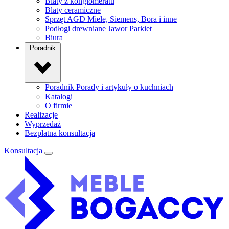
Blaty z konglomeratu
Blaty ceramiczne
Sprzęt AGD
Miele, Siemens, Bora i inne
Podłogi drewniane
Jawor Parkiet
Biura
Poradnik
Poradnik
Porady i artykuły o kuchniach
Katalogi
O firmie
Realizacje
Wyprzedaż
Bezpłatna konsultacja
Konsultacja