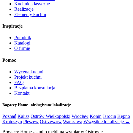
Kuchnie klasyczne
Realizacje
Elementy kuchni
Inspiracje
Poradnik
Katalogi
O firmie
Pomoc
Wycena kuchni
Projekt kuchni
FAQ
Bezpłatna konsultacja
Kontakt
Bogaccy Home - obsługiwane lokalizacje
Poznań
Kalisz
Ostrów Wielkopolski
Wrocław
Konin
Jarocin
Kępno
Krotoszyn
Pleszew
Ostrzeszów
Warszawa
Wszystkie lokalizacje →
Bogaccy Home - studio mebli na wymiar w Ostrowie