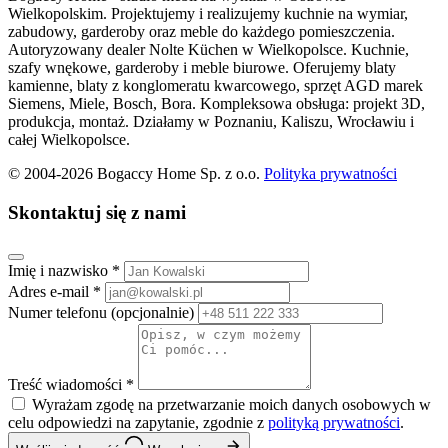
Wielkopolskim. Projektujemy i realizujemy kuchnie na wymiar,
zabudowy, garderoby oraz meble do każdego pomieszczenia.
Autoryzowany dealer Nolte Küchen w Wielkopolsce. Kuchnie,
szafy wnękowe, garderoby i meble biurowe. Oferujemy blaty
kamienne, blaty z konglomeratu kwarcowego, sprzęt AGD marek
Siemens, Miele, Bosch, Bora. Kompleksowa obsługa: projekt 3D,
produkcja, montaż. Działamy w Poznaniu, Kaliszu, Wrocławiu i
całej Wielkopolsce.
© 2004-2026 Bogaccy Home Sp. z o.o.
Polityka prywatności
Skontaktuj się z nami
Imię i nazwisko
*
Adres e-mail
*
Numer telefonu
(opcjonalnie)
Treść wiadomości
*
Wyrażam zgodę na przetwarzanie moich danych osobowych w
celu odpowiedzi na zapytanie, zgodnie z
polityką prywatności
.