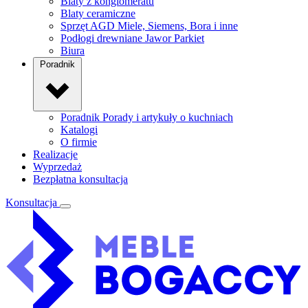
Blaty z konglomeratu
Blaty ceramiczne
Sprzęt AGD
Miele, Siemens, Bora i inne
Podłogi drewniane
Jawor Parkiet
Biura
Poradnik
Poradnik
Porady i artykuły o kuchniach
Katalogi
O firmie
Realizacje
Wyprzedaż
Bezpłatna konsultacja
Konsultacja