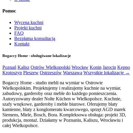
Pomoc
Wycena kuchni
Projekt kuchni
FAQ
Bezpłatna konsultacja
Kontakt
Bogaccy Home - obsługiwane lokalizacje
Poznań
Kalisz
Ostrów Wielkopolski
Wrocław
Konin
Jarocin
Kępno
Krotoszyn
Pleszew
Ostrzeszów
Warszawa
Wszystkie lokalizacje →
Bogaccy Home - studio mebli na wymiar w Ostrowie
Wielkopolskim. Projektujemy i realizujemy kuchnie na wymiar,
zabudowy, garderoby oraz meble do każdego pomieszczenia.
Autoryzowany dealer Nolte Küchen w Wielkopolsce. Kuchnie,
szafy wnękowe, garderoby i meble biurowe. Oferujemy blaty
kamienne, blaty z konglomeratu kwarcowego, sprzęt AGD marek
Siemens, Miele, Bosch, Bora. Kompleksowa obsługa: projekt 3D,
produkcja, montaż. Działamy w Poznaniu, Kaliszu, Wrocławiu i
całej Wielkopolsce.