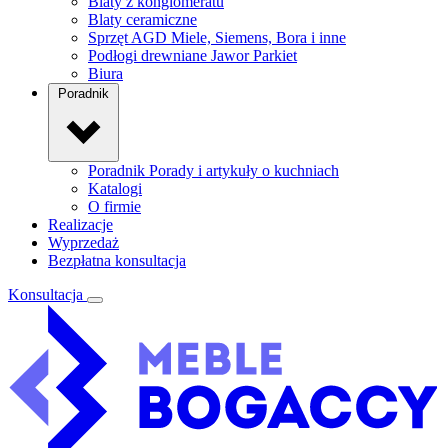
Blaty z konglomeratu
Blaty ceramiczne
Sprzęt AGD
Miele, Siemens, Bora i inne
Podłogi drewniane
Jawor Parkiet
Biura
Poradnik
Poradnik
Porady i artykuły o kuchniach
Katalogi
O firmie
Realizacje
Wyprzedaż
Bezpłatna konsultacja
Konsultacja