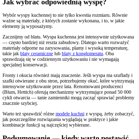
Jak wybrać odpowiednią wyspę?
Wybór wyspy kuchennej to nie tylko kwestia rozmiaru. Równie
ważne są materiały, z których zostanie wykonana, i to, w jakie
elementy ją wyposażymy.
Zacznijmy od blatu. Wyspa kuchenna jest intensywnie użytkowana
— często bardziej niż reszta zabudowy. Dlatego warto rozważyć
materiały odporne na zarysowania, plamy i wysoką temperaturę,
takie jak
blaty ceramiczne
lub
blaty z konglomeratu
. Oba
sprawdzają się w codziennym użytkowaniu i nie wymagają
specjalnej konserwacji.
Fronty i okucia również mają znaczenie. Jeśli wyspa ma szuflady i
szafki otwierane z obu stron, potrzebujemy okuć, które wytrzymają
intensywne użytkowanie przez lata. Renomowani producenci
(Blum, Hettich) oferują mechanizmy wytrzymujące ponad 50 000
cykli otwarcia — tanie zamienniki mogą zacząć sprawiać problemy
znacznie szybciej.
Warto też sprawdzić różne
modele kuchni
z wyspą, żeby zobaczyć,
jak poszczególne rozwiązania wyglądają w praktyce i jakie
kombinacje funkcji są najczęściej wybierane.
Podsumowanie — kiedy warto postawić