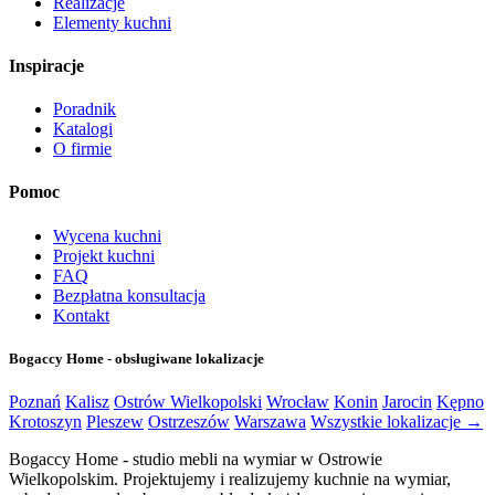
Realizacje
Elementy kuchni
Inspiracje
Poradnik
Katalogi
O firmie
Pomoc
Wycena kuchni
Projekt kuchni
FAQ
Bezpłatna konsultacja
Kontakt
Bogaccy Home - obsługiwane lokalizacje
Poznań
Kalisz
Ostrów Wielkopolski
Wrocław
Konin
Jarocin
Kępno
Krotoszyn
Pleszew
Ostrzeszów
Warszawa
Wszystkie lokalizacje →
Bogaccy Home - studio mebli na wymiar w Ostrowie
Wielkopolskim. Projektujemy i realizujemy kuchnie na wymiar,