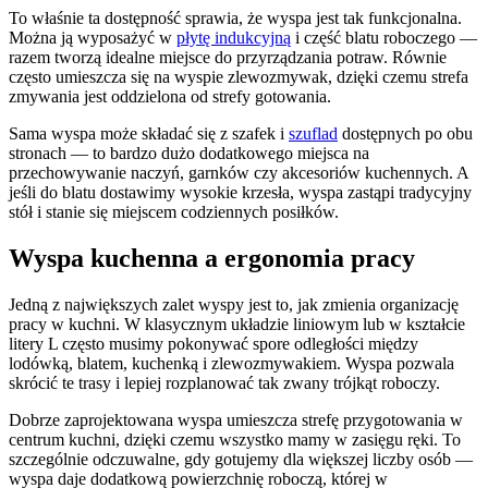
To właśnie ta dostępność sprawia, że wyspa jest tak funkcjonalna.
Można ją wyposażyć w
płytę indukcyjną
i część blatu roboczego —
razem tworzą idealne miejsce do przyrządzania potraw. Równie
często umieszcza się na wyspie zlewozmywak, dzięki czemu strefa
zmywania jest oddzielona od strefy gotowania.
Sama wyspa może składać się z szafek i
szuflad
dostępnych po obu
stronach — to bardzo dużo dodatkowego miejsca na
przechowywanie naczyń, garnków czy akcesoriów kuchennych. A
jeśli do blatu dostawimy wysokie krzesła, wyspa zastąpi tradycyjny
stół i stanie się miejscem codziennych posiłków.
Wyspa kuchenna a ergonomia pracy
Jedną z największych zalet wyspy jest to, jak zmienia organizację
pracy w kuchni. W klasycznym układzie liniowym lub w kształcie
litery L często musimy pokonywać spore odległości między
lodówką, blatem, kuchenką i zlewozmywakiem. Wyspa pozwala
skrócić te trasy i lepiej rozplanować tak zwany trójkąt roboczy.
Dobrze zaprojektowana wyspa umieszcza strefę przygotowania w
centrum kuchni, dzięki czemu wszystko mamy w zasięgu ręki. To
szczególnie odczuwalne, gdy gotujemy dla większej liczby osób —
wyspa daje dodatkową powierzchnię roboczą, której w