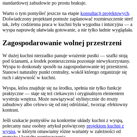
standardowej zabudowie po prostu brakuje.
Warto o tym pomyśleć jeszcze na etapie
konsultacji projektowych
.
Doświadczony projektant pomoże zaplanować rozmieszczenie stref
tak, żeby codzienna praca w kuchni była wygodna i intuicyjna — a
wyspa naprawdę ułatwiała gotowanie, a nie tylko ładnie wyglądała.
Zagospodarowanie wolnej przestrzeni
W dużej kuchni nierzadko panuje wrażenie pustki — szafki stoją
pod ścianami, a środek pomieszczenia pozostaje niewykorzystany.
Wyspa to doskonały sposób na zagospodarowanie tej przestrzeni.
Stanowi naturalny punkt centralny, wokół którego organizuje się
ruch i aktywność w kuchni.
Wyspa, która znajduje się na środku, spełnia nie tylko funkcje
praktyczne — staje się też ciekawym i oryginalnym elementem
wystroju wnętrza. Może nawiązywać stylistycznie do reszty
zabudowy albo celowo się od niej odróżniać, tworząc efektowny
kontrast.
Jeśli szukacie pomysłów na konkretne układy kuchni z wyspą,
polecamy nasz osobny artykuł poświęcony
projektom kuchni z
wyspą
, w którym omawiamy różne warianty w zależności od
metrażu i kształtu pomieszczenia.