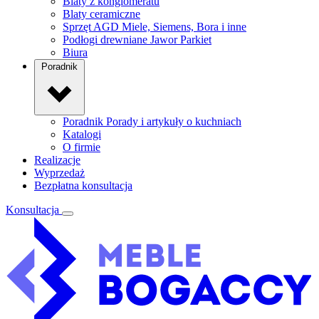
Blaty z konglomeratu
Blaty ceramiczne
Sprzęt AGD
Miele, Siemens, Bora i inne
Podłogi drewniane
Jawor Parkiet
Biura
Poradnik
Poradnik
Porady i artykuły o kuchniach
Katalogi
O firmie
Realizacje
Wyprzedaż
Bezpłatna konsultacja
Konsultacja