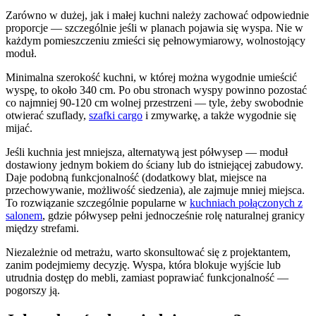
Zarówno w dużej, jak i małej kuchni należy zachować odpowiednie
proporcje — szczególnie jeśli w planach pojawia się wyspa. Nie w
każdym pomieszczeniu zmieści się pełnowymiarowy, wolnostojący
moduł.
Minimalna szerokość kuchni, w której można wygodnie umieścić
wyspę, to około 340 cm. Po obu stronach wyspy powinno pozostać
co najmniej 90-120 cm wolnej przestrzeni — tyle, żeby swobodnie
otwierać szuflady,
szafki cargo
i zmywarkę, a także wygodnie się
mijać.
Jeśli kuchnia jest mniejsza, alternatywą jest półwysep — moduł
dostawiony jednym bokiem do ściany lub do istniejącej zabudowy.
Daje podobną funkcjonalność (dodatkowy blat, miejsce na
przechowywanie, możliwość siedzenia), ale zajmuje mniej miejsca.
To rozwiązanie szczególnie popularne w
kuchniach połączonych z
salonem
, gdzie półwysep pełni jednocześnie rolę naturalnej granicy
między strefami.
Niezależnie od metrażu, warto skonsultować się z projektantem,
zanim podejmiemy decyzję. Wyspa, która blokuje wyjście lub
utrudnia dostęp do mebli, zamiast poprawiać funkcjonalność —
pogorszy ją.