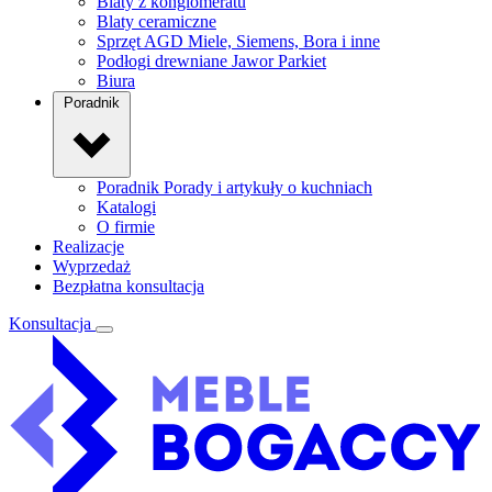
Blaty z konglomeratu
Blaty ceramiczne
Sprzęt AGD
Miele, Siemens, Bora i inne
Podłogi drewniane
Jawor Parkiet
Biura
Poradnik
Poradnik
Porady i artykuły o kuchniach
Katalogi
O firmie
Realizacje
Wyprzedaż
Bezpłatna konsultacja
Konsultacja